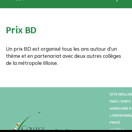
Prix BD
Un prix BD est organisé tous les ans autour d’un
thème et en partenariat avec deux autres collèges
de la métropole lilloise.
Collège Prive
SITE RÉALIS
PAR L'
ONPC
ANNUAIRE D
L'ENSEIGNE
PRIVÉ
ACCÈS /