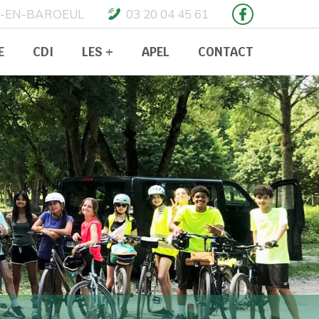
NS-EN-BAROEUL
03 20 04 45 61
E
CDI
LES +
APEL
CONTACT