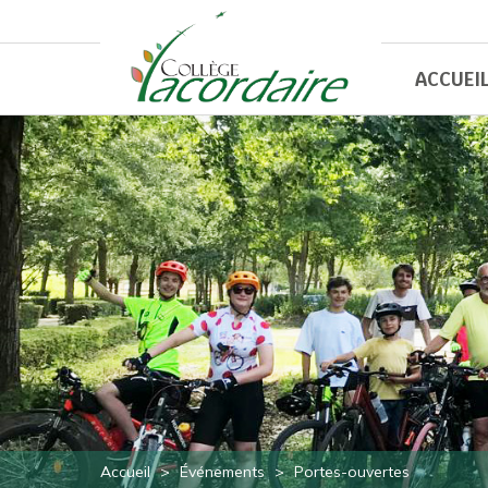
ACCUEI
Accueil
>
Événements
>
Portes-ouvertes