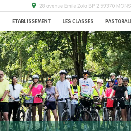
28 avenue Emile Zola BP 2 59370 MO
L
ETABLISSEMENT
LES CLASSES
PASTORAL